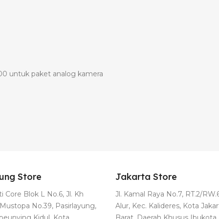
.000 untuk paket analog kamera
ung Store
Jakarta Store
i Core Blok L No.6, Jl. Kh
Jl. Kamal Raya No.7, RT.2/RW.6
Mustopa No.39, Pasirlayung,
Alur, Kec. Kalideres, Kota Jakar
ibeunying Kidul, Kota
Barat, Daerah Khusus Ibukota 