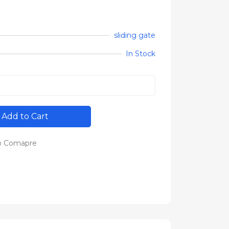
sliding gate
In Stock
Add to Cart
o Comapre