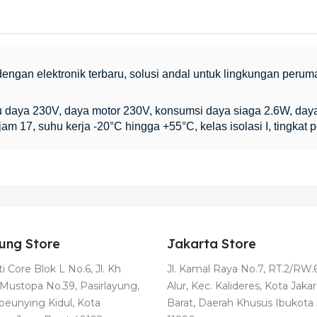
dengan elektronik terbaru, solusi andal untuk lingkungan per
 daya 230V, daya motor 230V, konsumsi daya siaga 2.6W, day
am 17, suhu kerja -20°C hingga +55°C, kelas isolasi I, tingkat 
ung Store
Jakarta Store
i Core Blok L No.6, Jl. Kh
Jl. Kamal Raya No.7, RT.2/RW.6
Mustopa No.39, Pasirlayung,
Alur, Kec. Kalideres, Kota Jakar
ibeunying Kidul, Kota
Barat, Daerah Khusus Ibukota 