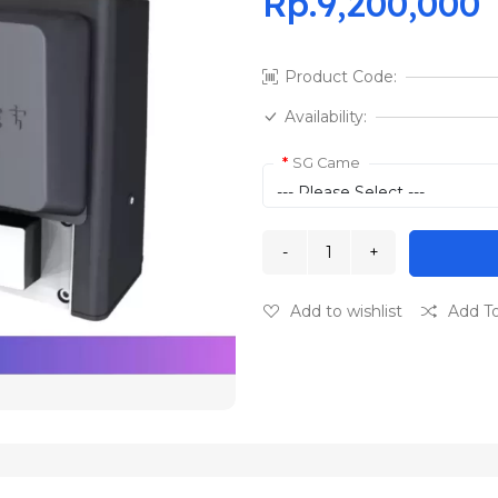
Rp.9,200,000
Product Code:
Availability:
SG Came
Add to wishlist
Add T