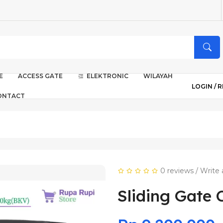
E
ACCESS GATE
ELEKTRONIC
WILAYAH
LOGIN /
R
ONTACT
0 reviews
/
Write 
Sliding Gate