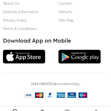
About Us
Contact
Delivery Information
Returns
Privacy Policy
Site Map
Terms & Conditions
Download App on Mobile
2024 CREATED by
autotechnology
.