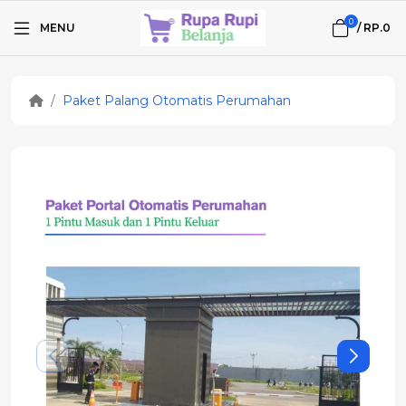
0
MENU
/
RP.0
Paket Palang Otomatis Perumahan